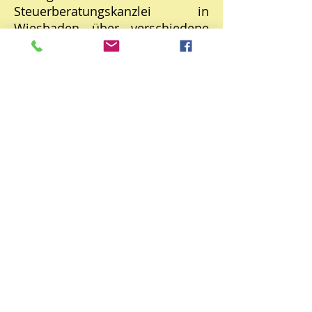
Steuerberatungskanzlei in
Wiesbaden über verschiedene
Stationen bei Wirtschaftsprüfern
von Wiesbaden nach Limburg
und Frankfurt am Main.
Im Jahr 2007 gründete ich die
Steuerberatungspraxis Ingo
Michl. Mein Leistungsspektrum
der klassischen Steuerberatung
habe ich durch erfolgreiche
Teilnahmen an
Fachberaterlehrgängen
(Testamentsvollstreckung und
Nachlassverwaltung in 2011
sowie Fachberater für das
Gesundheitswesen in 2018 und
Fachberater für die